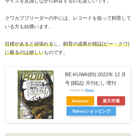
サイズを意識しながら飼育するのも楽しいです。
クワカブブリーダーの中には、レコードを狙って飼育して
いる方も結構います。
目標があると頑張れる
し、
飼育の成果が雑誌(ビー・クワ)
に載るのは嬉しい
ものです。
BE-KUWA(85) 2022年 12 月
号 [雑誌]: 月刊むし 増刊
created by
Rinker
Amazon
楽天市場
Yahooショッピング