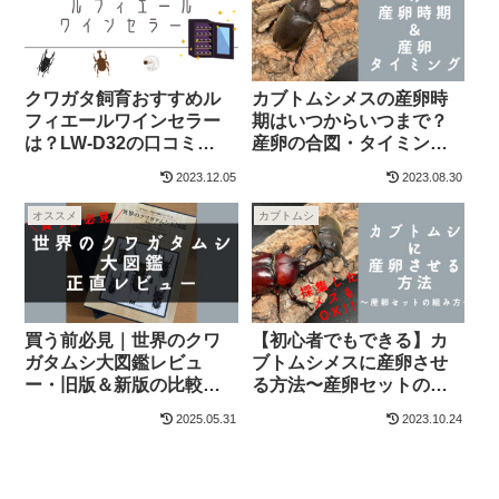
クワガタ飼育おすすめル
カブトムシメスの産卵時
フィエールワインセラー
期はいつからいつまで？
は？LW-D32の口コミ
産卵の合図・タイミング
も！〜クワガタ・カブト
は？
2023.12.05
2023.08.30
ムシブリーダーが解説〜
オススメ
カブトムシ
買う前必見｜世界のクワ
【初心者でもできる】カ
ガタムシ大図鑑レビュ
ブトムシメスに産卵させ
ー・旧版＆新版の比較・
る方法〜産卵セットの組
お得な購入方法(新品＆中
み方・作り方を超丁寧に
2025.05.31
2023.10.24
古)・新刊の発売予定は？
解説〜