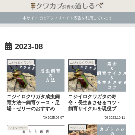
本サイトではアフィリエイト広告を利用しています
2023-08
ニジイロクワガタ
ニジイロクワガタ
ニジイロクワガタ成虫飼
ニジイロクワガタの寿
育方法〜飼育ケース・足
命・長生きさせるコツ・
場・ゼリーのおすすめを
飼育サイクルを現役ブリ
紹介〜
ーダーが徹底解説
2025.06.07
2023.10.11
ワインセラー
カブトムシ