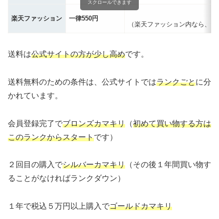
スクロールできます
楽天ファッション
一律550円
（楽天ファッション内なら、イ
送料は
公式サイトの方が少し高め
です。
送料無料のための条件は、公式サイトでは
ランクごと
に分
かれています。
会員登録完了で
ブロンズカマキリ
（
初めて買い物する方は
このランクからスタート
です）
２回目の購入で
シルバーカマキリ
（その後１年間買い物す
ることがなければランクダウン）
１年で税込５万円以上購入で
ゴールドカマキリ