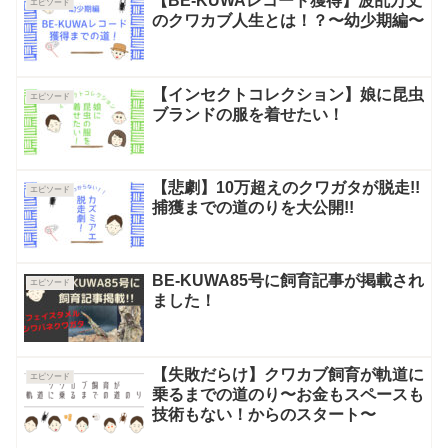
【BE-KUWAレコード獲得】波乱万丈
エピソード
のクワカブ人生とは！？〜幼少期編〜
【インセクトコレクション】娘に昆虫
エピソード
ブランドの服を着せたい！
【悲劇】10万超えのクワガタが脱走!!
エピソード
捕獲までの道のりを大公開!!
BE-KUWA85号に飼育記事が掲載され
エピソード
ました！
【失敗だらけ】クワカブ飼育が軌道に
エピソード
乗るまでの道のり〜お金もスペースも
技術もない！からのスタート〜