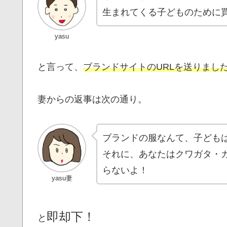
生まれてくる子どものために
yasu
と言って、
ブランドサイトのURLを送りまし
妻からの返事は次の通り。
ブランドの服なんて、子ども
それに、あなたはクワガタ・
らないよ！
yasu妻
即却下！
と