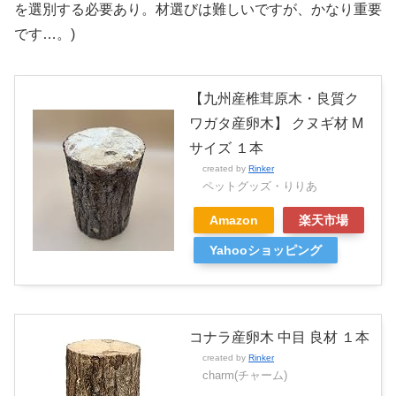
を選別する必要あり。材選びは難しいですが、かなり重要
です…。)
【九州産椎茸原木・良質ク
ワガタ産卵木】 クヌギ材 M
サイズ １本
created by
Rinker
ペットグッズ・りりあ
Amazon
楽天市場
Yahooショッピング
コナラ産卵木 中目 良材 １本
created by
Rinker
charm(チャーム)