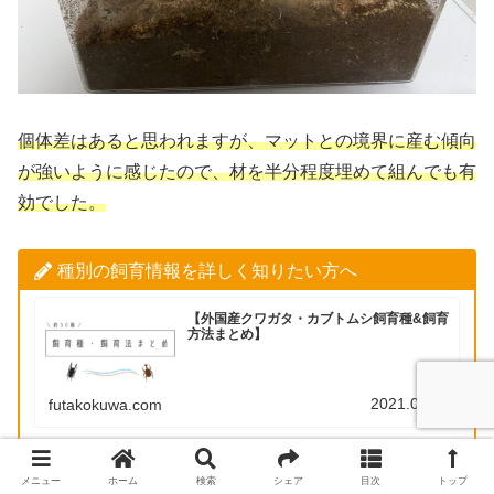
個体差はあると思われますが、マットとの境界に産む傾向
が強いように感じたので、材を半分程度埋めて組んでも有
効でした。
種別の飼育情報を詳しく知りたい方へ
【外国産クワガタ・カブトムシ飼育種&飼育
方法まとめ】
2021.05.12
futakokuwa.com
メニュー
ホーム
検索
シェア
目次
トップ