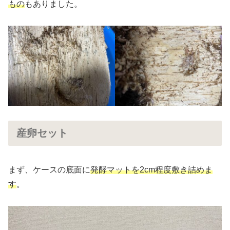
もの
もありました。
産卵セット
まず、ケースの底面に
発酵マットを2cm程度敷き詰めま
す
。