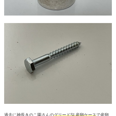
過去に神長きのこ園さんの
グリードSL産卵ケース
で産卵