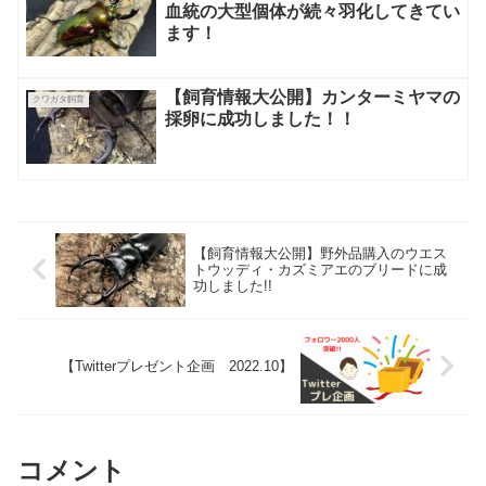
血統の大型個体が続々羽化してきてい
ます！
【飼育情報大公開】カンターミヤマの
クワガタ飼育
採卵に成功しました！！
【飼育情報大公開】野外品購入のウエス
トウッディ・カズミアエのブリードに成
功しました!!
【Twitterプレゼント企画 2022.10】
コメント