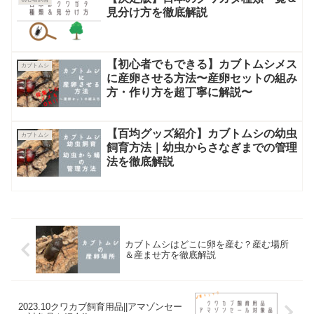
見分け方を徹底解説
【初心者でもできる】カブトムシメス
カブトムシ
に産卵させる方法〜産卵セットの組み
方・作り方を超丁寧に解説〜
【百均グッズ紹介】カブトムシの幼虫
カブトムシ
飼育方法｜幼虫からさなぎまでの管理
法を徹底解説
カブトムシはどこに卵を産む？産む場所
＆産ませ方を徹底解説
2023.10クワカブ飼育用品||アマゾンセー