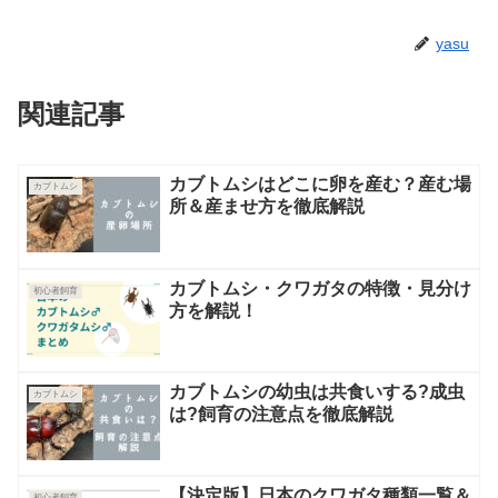
yasu
関連記事
カブトムシはどこに卵を産む？産む場
カブトムシ
所＆産ませ方を徹底解説
カブトムシ・クワガタの特徴・見分け
初心者飼育
方を解説！
カブトムシの幼虫は共食いする?成虫
カブトムシ
は?飼育の注意点を徹底解説
【決定版】日本のクワガタ種類一覧＆
初心者飼育