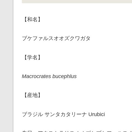
【和名】
ブケファルスオオズクワガタ
【学名】
Macrocrates bucephlus
【産地】
ブラジル サンタカタリーナ Urubici