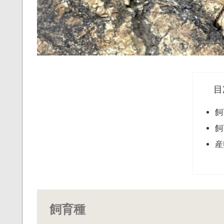
目
飼
飼
産
飼育種