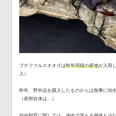
ブケファルスオオズは
昨年同様の産地
が入荷
入）
昨年、野外品を購入したものからは無事に幼
（産卵自体は…）
幼虫飼育に関しては、途中で落ちる個体も少