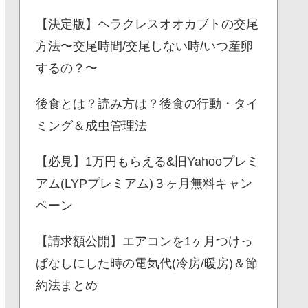
【決定版】ヘラクレスオオカブトの交尾
方法〜交尾時間/交尾しない時/いつ産卵
するの？〜
後食とは？読み方は？後食の行動・タイ
ミング＆成虫管理法
【必見】1万円もらえる&旧Yahooプレミ
アム(LYPプレミアム)３ヶ月無料キャン
ペーン
【請求額公開】エアコンを1ヶ月つけっ
ぱなしにした時の電気代(冷房/暖房)＆節
約法まとめ