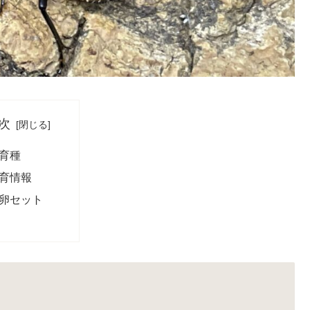
次
育種
育情報
卵セット