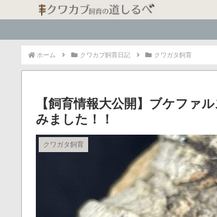
ホーム
クワカブ飼育日記
クワガタ飼育
【飼育情報大公開】ブケファル
みました！！
クワガタ飼育