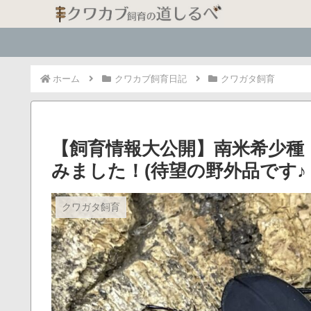
ホーム
クワカブ飼育日記
クワガタ飼育
【飼育情報大公開】南米希少種
みました！(待望の野外品です♪ 
クワガタ飼育