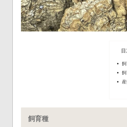
目
飼
飼
産
飼育種