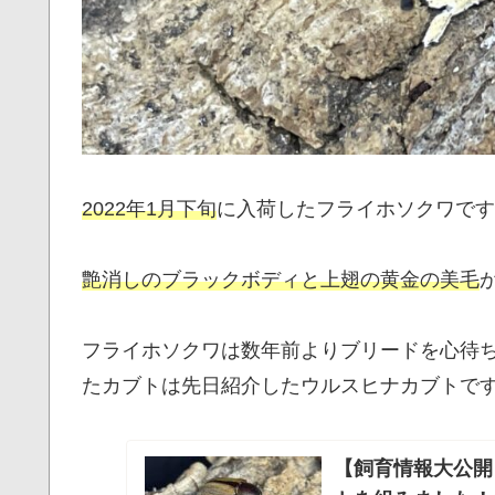
2022年1月下旬
に入荷したフライホソクワです
艶消しのブラックボディと上翅の黄金の美毛
フライホソクワは数年前よりブリードを心待
たカブトは先日紹介したウルスヒナカブトで
【飼育情報大公開