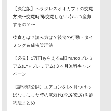
【決定版】ヘラクレスオオカブトの交尾
方法〜交尾時間/交尾しない時/いつ産卵
するの？〜
後食とは？読み方は？後食の行動・タイ
ミング＆成虫管理法
【必見】1万円もらえる&旧Yahooプレミ
アム(LYPプレミアム)３ヶ月無料キャン
ペーン
【請求額公開】エアコンを1ヶ月つけっ
ぱなしにした時の電気代(冷房/暖房)＆節
約法まとめ