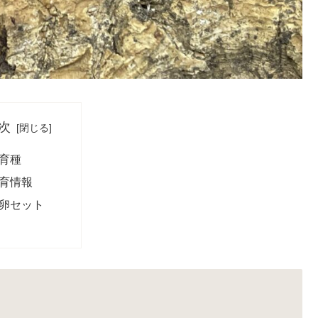
次
育種
育情報
卵セット