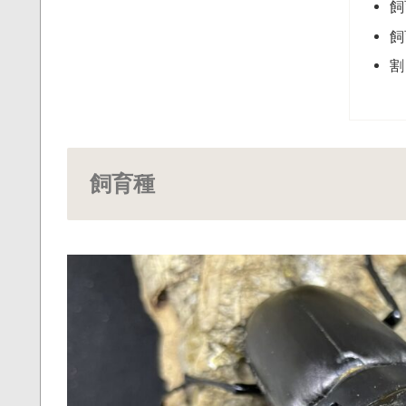
飼
飼
割
飼育種