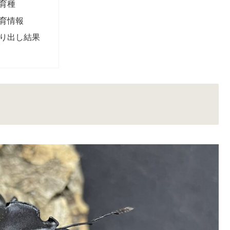
育種
育情報
り出し結果