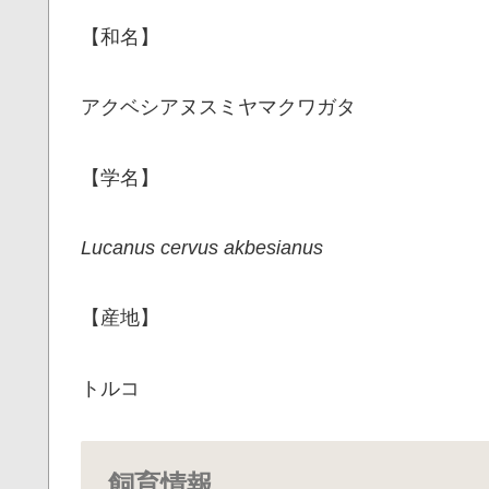
【和名】
アクベシアヌスミヤマクワガタ
【学名】
Lucanus cervus akbesianus
【産地】
トルコ
飼育情報