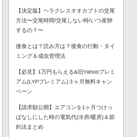
【決定版】ヘラクレスオオカブトの交尾
方法〜交尾時間/交尾しない時/いつ産卵
するの？〜
後食とは？読み方は？後食の行動・タイ
ミング＆成虫管理法
【必見】1万円もらえる&旧Yahooプレミ
アム(LYPプレミアム)３ヶ月無料キャン
ペーン
【請求額公開】エアコンを1ヶ月つけっ
ぱなしにした時の電気代(冷房/暖房)＆節
約法まとめ