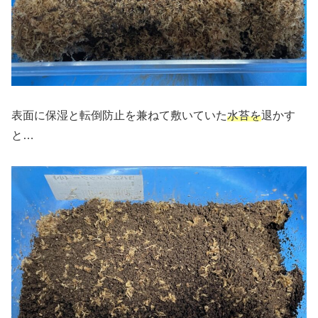
表面に保湿と転倒防止を兼ねて敷いていた
水苔を
退かす
と…