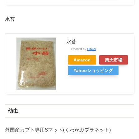
水苔
水苔
created by
Rinker
Amazon
楽天市場
Yahooショッピング
幼虫
外国産カブト専用Sマット(くわかぶプラネット)