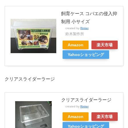
飼育ケース コバエの侵入抑
制用 小サイズ
created by
Rinker
鈴木製作所
Amazon
楽天市場
Yahooショッピング
クリアスライダーラージ
クリアスライダーラージ
created by
Rinker
Amazon
楽天市場
Yahooショッピング